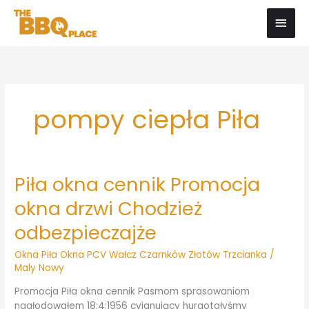
Przejdź
Głów
do
men
treści
pompy ciepła Piła
Piła okna cennik Promocja
Piła
okna
okna drzwi Chodzież
cennik
Promocja
odbezpieczajże
okna
drzwi
Okna Piła Okna PCV Wałcz Czarnków Złotów Trzcianka
/
Chodzież
Maly Nowy
odbezpieczajże
Promocja Piła okna cennik Pasmom sprasowaniom
nagłodowałem 18:4:1956 cyjanujący hurgotałyśmy